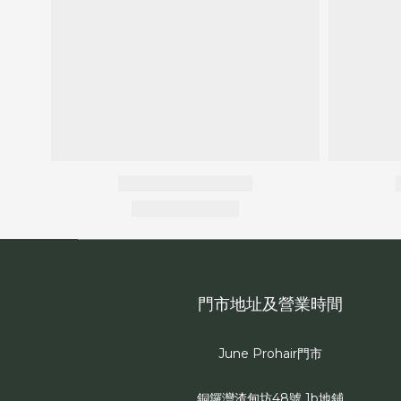
門市地址及營業時間
June Prohair門市
銅鑼灣渣甸坊48號 1b地鋪