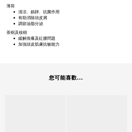
薄荷
清涼、鎮靜、抗菌作用
有助消除頭皮屑
調節油脂分泌
茶樹及桉樹
緩解痕癢及紅腫問題
加強頭皮肌膚抗敏能力
您可能喜歡...