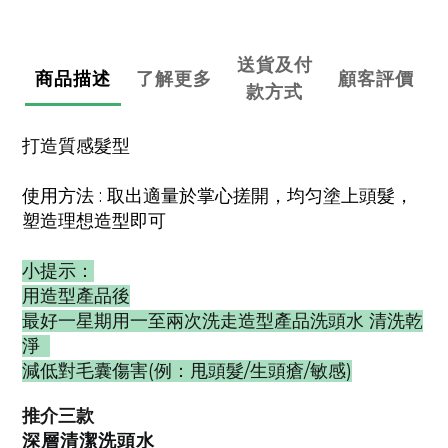
送貨及付
商品描述
了解更多
顧客評價
款方式
打造質感髮型
使用方法 : 取出適量於掌心搓開，均匀塗上頭髮，
塑造理想造型即可
小提示：
用造型產品後
最好一星期用一至兩次洗走造型產品洗頭水 清洗乾
淨
減低對毛囊傷害(例：甩頭髮/生頭瘡/敏感)
推介三款
深層清潔洗頭水