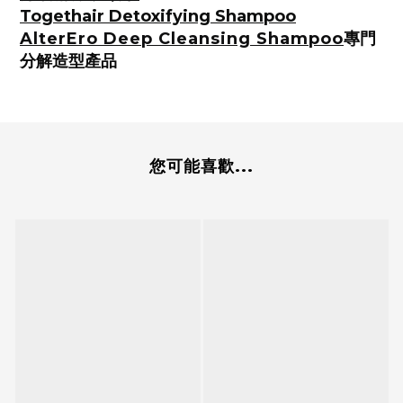
Togethair Detoxifying Shampoo
AlterEro Deep Cleansing Shampoo
專門
分解造型產品
您可能喜歡...