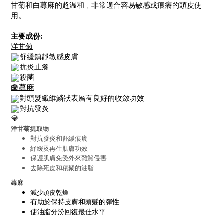
甘菊和白蕁麻的超温和，非常適合容易敏感或痕癢的頭皮使
用。
主要成份:
洋甘菊
鎮靜敏感皮膚
舒緩
抗炎止癢
殺菌
白蕁麻
對頭髮纖維鱗狀表層有良好的收斂功效
對抗發炎
洋甘菊提取物
對抗發炎和舒緩痕癢
紓緩及再生肌膚功效
保護肌膚免受外來雜質侵害
去除死皮和積聚的油脂
蕁麻
減少頭皮乾燥
有助於保持皮膚和頭髮的彈性
使油脂分汾回復最佳水平