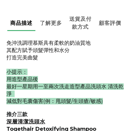
送貨及付
商品描述
了解更多
顧客評價
款方式
免沖洗調理慕斯具有柔軟的奶油質地
其配方賦予頭髮彈性和水分
打造完美曲髮
小提示：
用造型產品後
最好一星期用一至兩次洗走造型產品洗頭水 清洗乾
淨
減低對毛囊傷害(例：甩頭髮/生頭瘡/敏感)
推介三款
深層清潔洗頭水
Togethair Detoxifying Shampoo