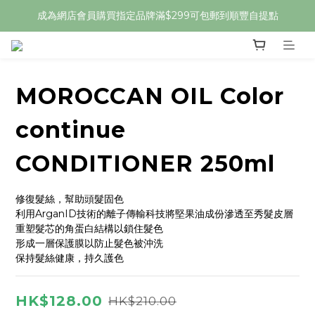
成為網店會員購買指定品牌滿$299可包郵到順豐自提點
MOROCCAN OIL Color
continue
CONDITIONER 250ml
修復髮絲，幫助頭髮固色
利用ArganID技術的離子傳輸科技將堅果油成份滲透至秀髮皮層
重塑髮芯的角蛋白結構以鎖住髮色
形成一層保護膜以防止髮色被沖洗
保持髮絲健康，持久護色
HK$128.00
HK$210.00